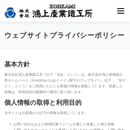
コ
ン
メニュー
テ
ン
ツ
へ
HOME
選ばれる３つの理由
会社情報
ウェブサイトプライバシーポリシー
ス
キ
ッ
プ
製品・事業案内
採用情報
お問合せ
基本方針
株式会社鴻上産業鐵工所（以下「当社」という）は、株式会社鴻上産業鐵工
所ホームページ（koutetsu.co.jpドメイン配下のウェブサイト。以下、「当サ
イト」という）をご利用いただくお客様の情報を収集しています。収集した
情報は、利用目的の範囲内で適切に取り扱います。
個人情報の取得と利用目的
当サイトはお客様から以下の情報を取得しています。
お問い合わせおよび採用応募フォームを通じて収集した個人情報
お問い合わせフォームよりお客様に入力いただいた情報は、お問い合わ