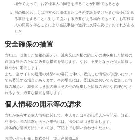
場合であって、お客様本人の同意を得ることが困難であるとき
国の機関もしくは地方公共団体またはその委託を受けた者が法令に定め
る事務をすることに対して協力する必要がある場合であって、お客様本
人の同意を得ることにより当該事務の遂行に支障を及ぼすおそれがある
とき
安全確保の措置
当社は、収集した情報の漏えい、滅失又はき損の防止その他収集した情報の
適切な管理のために必要な措置を講じます。なお、不要となった個人情報は
速やかに消去します。
また、当サイトの運用の外部への委託に伴い、収集した情報の取扱いについ
ても委託する場合があります。その場合には、委託先においても収集した情
報の漏えい、滅失又はき損の防止その他の収集した情報の適切な管理がなさ
れるよう、必要な措置を講じます。
個人情報の開示等の請求
当社が保有する個人情報に関して、本人またはその代理人から開示、訂正、
利用停止等の請求があった場合には、法令に基づき対応します。
具体的な請求方法については、下記までお問い合わせください。
お問い合わせ先：株式会社 鴻上産業鐵工所